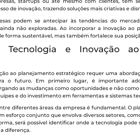
resas, startups ou até mesmo com clientes, tem 
sso de inovação, trazendo soluções mais criativas e disr
esas podem se antecipar às tendências do mercado
inda não exploradas. Ao incorporar a inovação ao p
de forma sustentável, mas também fortalece sua posiçã
r Tecnologia e Inovação ao
vação ao planejamento estratégico requer uma abordag
para o futuro. Em primeiro lugar, é importante a
xergando as mudanças como oportunidades e não como 
uipes e do investimento em ferramentas e sistemas t
entre diferentes áreas da empresa é fundamental. O p
um esforço conjunto que envolva diversos setores, como
rma, será possível identificar onde a tecnologia pode
a diferença.