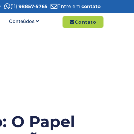
9
(11)
98857-5765
Entre em
contato
Conteúdos
Contato
: O Papel