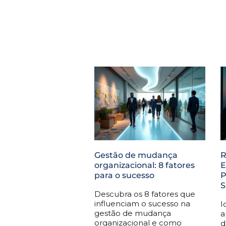
Gestão de mudança
R
organizacional: 8 fatores
E
para o sucesso
P
S
Descubra os 8 fatores que
influenciam o sucesso na
I
gestão de mudança
a
organizacional e como
d