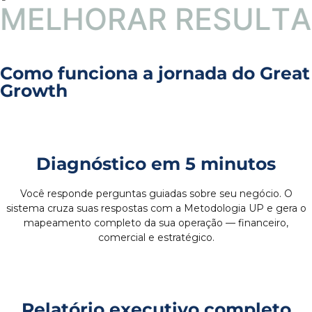
T
A
L
U
E
A
D
A
P
T
A
R
R
E
T
S
A
T
Como funciona a jornada do Great
Growth
Diagnóstico em 5 minutos
Você responde perguntas guiadas sobre seu negócio. O
sistema cruza suas respostas com a Metodologia UP e gera o
mapeamento completo da sua operação — financeiro,
comercial e estratégico.
Relatório executivo completo