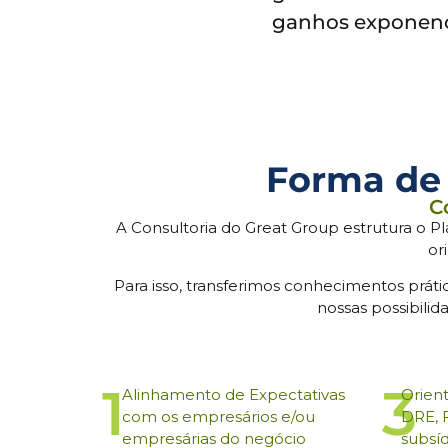
ganhos exponenci
Forma de 
C
A Consultoria do Great Group estrutura o Pl
or
Para isso, transferimos conhecimentos práti
nossas possibili
1
3
Alinhamento de Expectativas
Orien
com os empresários e/ou
DRE, 
empresárias do negócio
subsíd