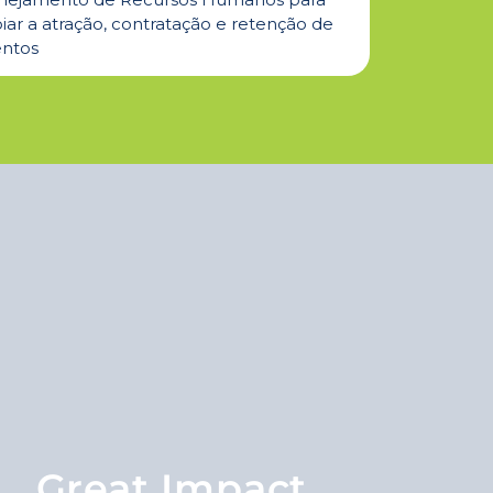
iar a atração, contratação e retenção de
entos
Great Impact