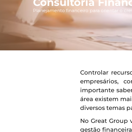
Consultoria Finan
Planejamento financeiro para orientar o c
Controlar recurs
empresários, c
importante sabe
área existem mai
diversos temas pa
No Great Group v
gestão financeira