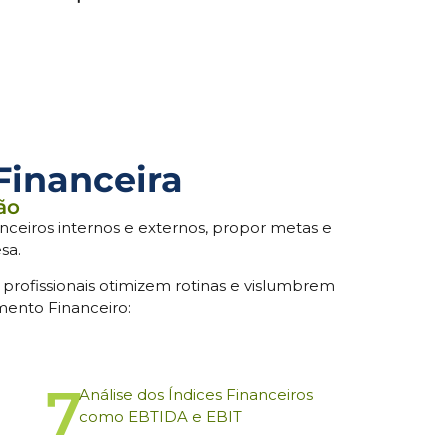
Financeira
ão
anceiros internos e externos, propor metas e
sa.
 profissionais otimizem rotinas e vislumbrem
mento Financeiro:
7
Análise dos Índices Financeiros
como EBTIDA e EBIT