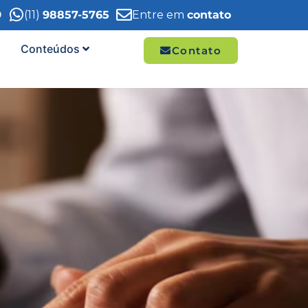
9
(11)
98857-5765
Entre em
contato
Conteúdos
Contato