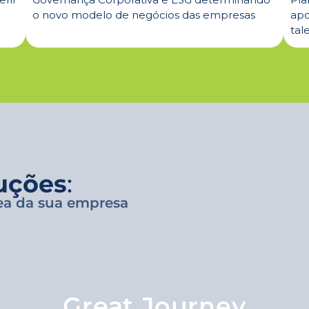
o novo modelo de negócios das empresas
apo
tal
uções
:
ea da sua empresa
Great Journey