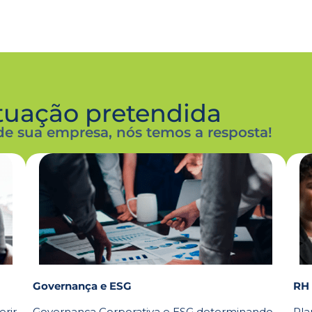
atuação pretendida
de sua empresa, nós temos a resposta!
Governança e ESG
RH
erir
Governança Corporativa e ESG determinando
Pla