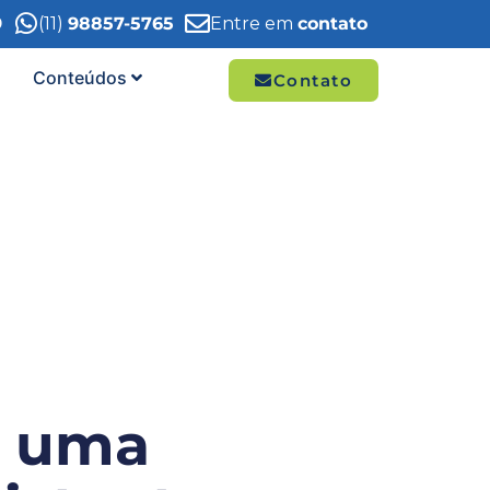
9
(11)
98857-5765
Entre em
contato
Conteúdos
Contato
r uma