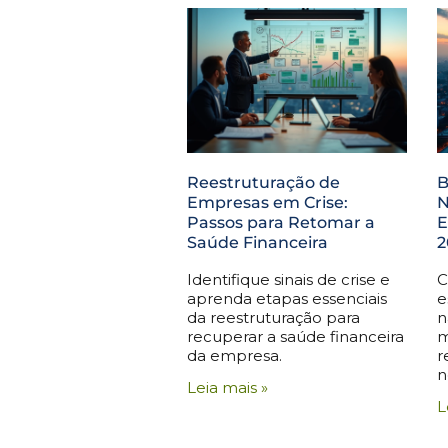
Reestruturação de
B
Empresas em Crise:
N
Passos para Retomar a
E
Saúde Financeira
2
Identifique sinais de crise e
C
aprenda etapas essenciais
e
da reestruturação para
n
recuperar a saúde financeira
m
da empresa.
r
n
Leia mais »
L