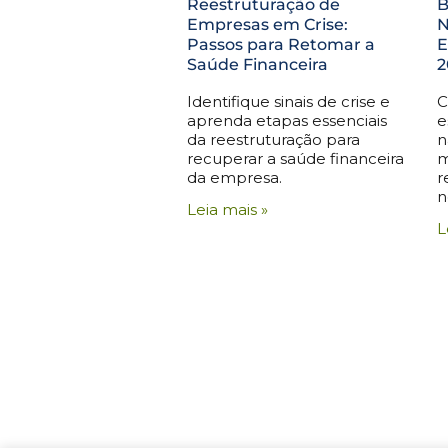
Reestruturação de
B
Empresas em Crise:
N
Passos para Retomar a
E
Saúde Financeira
2
Identifique sinais de crise e
C
aprenda etapas essenciais
e
da reestruturação para
n
recuperar a saúde financeira
m
da empresa.
r
n
Leia mais »
L