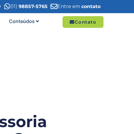
9
(11)
98857-5765
Entre em
contato
Conteúdos
Contato
ssoria