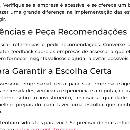
 Verifique se a empresa é acessível e se oferece um
azer uma grande diferença na implementação das est
ir.
rências e Peça Recomendações
uscar referências e pedir recomendações. Converse 
obter feedback sobre as empresas de assessoria que ele
m fornecer insights valiosos e ajudar a evitar possíveis
ara Garantir a Escolha Certa
sessoria empresarial certa para sua empresa exig
 necessidades, verificar a experiência e a reputação, ava
etorno sobre o investimento, analisar a qualidad
 melhor preparado para fazer uma escolha que contr
.
tenham sido úteis para você. Se precisar de mais info
site em
entrar em contato conosco
!