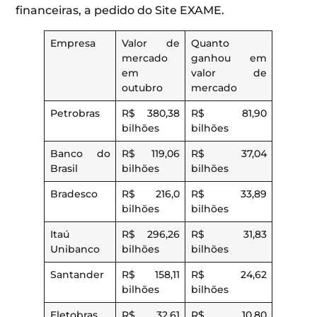
financeiras, a pedido do Site EXAME.
Empresa
Valor de
Quanto
mercado
ganhou em
em
valor de
outubro
mercado
Petrobras
R$ 380,38
R$ 81,90
bilhões
bilhões
Banco do
R$ 119,06
R$ 37,04
Brasil
bilhões
bilhões
Bradesco
R$ 216,0
R$ 33,89
bilhões
bilhões
Itaú
R$ 296,26
R$ 31,83
Unibanco
bilhões
bilhões
Santander
R$ 158,11
R$ 24,62
bilhões
bilhões
Eletobras
R$ 32,61
R$ 10,80