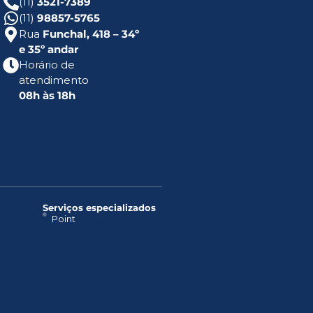
(11)
3521-7389
(11)
98857-5765
Rua
Funchal, 418 – 34º
e 35º andar
Horário de
atendimento
08h às 18h
Serviços especializados
Point