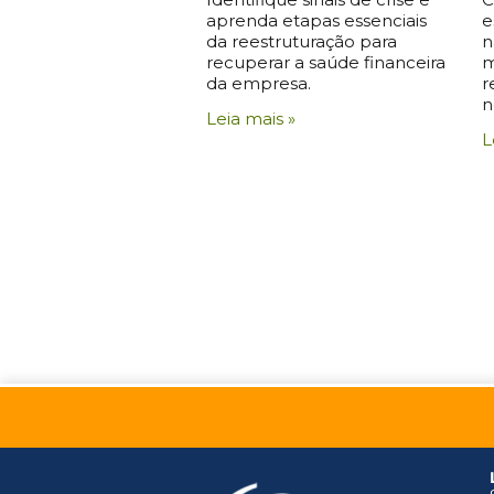
aprenda etapas essenciais
e
da reestruturação para
n
recuperar a saúde financeira
m
da empresa.
r
n
Leia mais »
L