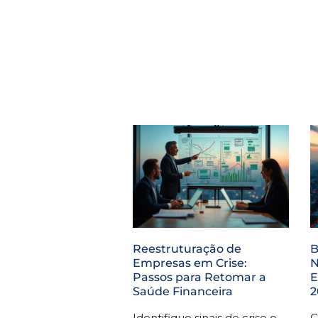
Reestruturação de
B
Empresas em Crise:
N
Passos para Retomar a
E
Saúde Financeira
2
Identifique sinais de crise e
C