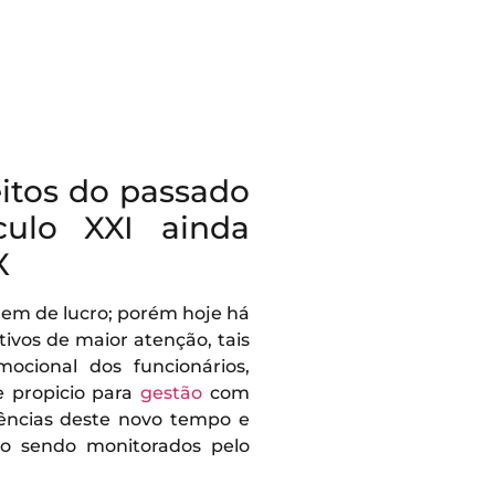
itos do passado
culo XXI ainda
X
gem de lucro; porém hoje há
ivos de maior atenção, tais
ocional dos funcionários,
 propicio para
gestão
com
gências deste novo tempo e
o sendo monitorados pelo