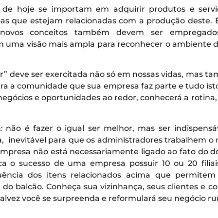
s de hoje se importam em adquirir produtos e serv
oas que estejam relacionadas com a produção deste. 
 novos conceitos também devem ser empregado
m uma visão mais ampla para reconhecer o ambiente 
ber” deve ser exercitada não só em nossas vidas, mas 
a a comunidade que sua empresa faz parte e tudo isto
egócios e oportunidades ao redor, conhecerá a rotina,
o
:
não é fazer o igual ser melhor, mas ser indispen
a, inevitável para que os administradores trabalhem o
empresa não está necessariamente ligado ao fato do don
ca o sucesso de uma empresa possuir 10 ou 20 filiai
uência dos itens relacionados acima que permitem
z do balcão. Conheça sua vizinhança, seus clientes e c
talvez você se surpreenda e reformulará seu negócio r