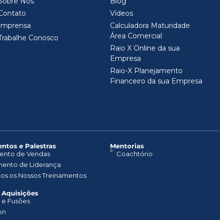
Sobre Nós
Blog
Contato
Vídeos
Imprensa
Calculadora Maturidade
Área Comercial
Trabalhe Conosco
Raio X Online da sua
Empresa
Raio-X Planejamento
Financeiro da sua Empresa
ntos e Palestras​
Mentorias
ento de Vendas
Coachtório
mento de Liderança
dos os Nossos Treinamentos
 Aquisições
 e Fusões
on