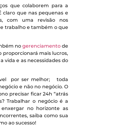
iços que colaborem para a
É claro que nas pequenas e
s, com uma revisão nos
de trabalho e também o que
também no
gerenciamento
de
 proporcionará mais lucros,
 a vida e as necessidades do
sável por ser melhor; toda
 negócio e não no negócio
.
O
o precisar ficar 24h “atrás
s? Trabalhar o negócio é a
 enxergar no horizonte as
oncorrentes, saiba como sua
umo ao sucesso!