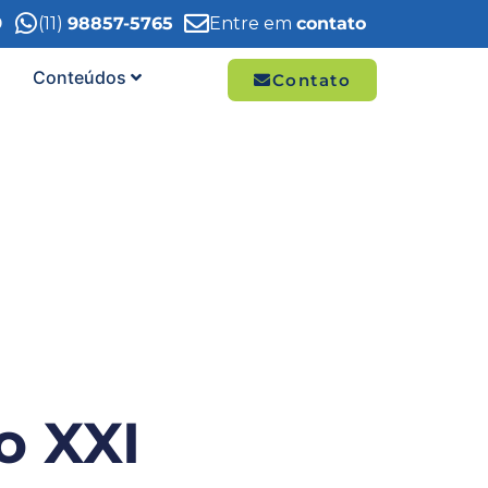
9
(11)
98857-5765
Entre em
contato
Conteúdos
Contato
o XXI