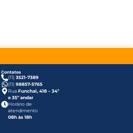
Contatos
(11)
3521-7389
(11)
98857-5765
Rua
Funchal, 418 – 34º
e 35º andar
Horário de
atendimento
08h às 18h