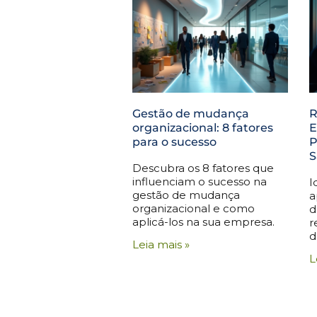
Gestão de mudança
R
organizacional: 8 fatores
E
para o sucesso
P
S
Descubra os 8 fatores que
influenciam o sucesso na
I
gestão de mudança
a
organizacional e como
d
aplicá-los na sua empresa.
r
d
Leia mais »
L