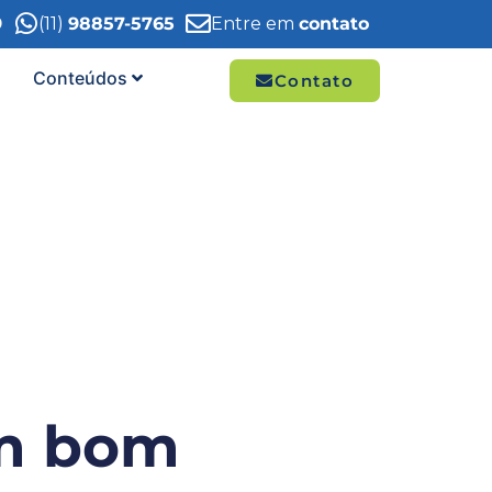
9
(11)
98857-5765
Entre em
contato
Conteúdos
Contato
um bom