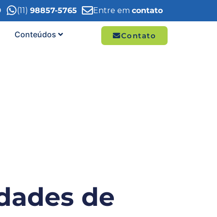
9
(11)
98857-5765
Entre em
contato
Conteúdos
Contato
dades de