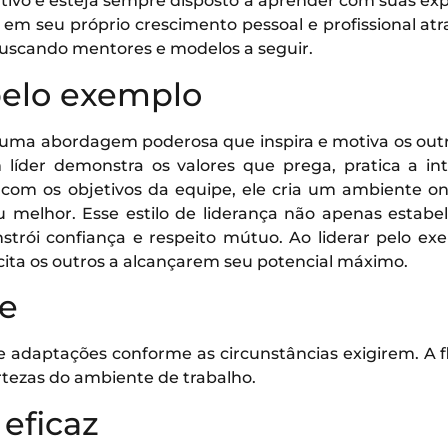
tivo e esteja sempre disposto a aprender com suas expe
a em seu próprio crescimento pessoal e profissional atra
buscando mentores e modelos a seguir.
pelo exemplo
é uma abordagem poderosa que inspira e motiva os ou
líder demonstra os valores que prega, pratica a i
om os objetivos da equipe, ele cria um ambiente 
eu melhor. Esse estilo de liderança não apenas estab
rói confiança e respeito mútuo. Ao liderar pelo ex
ta os outros a alcançarem seu potencial máximo.
de
 adaptações conforme as circunstâncias exigirem. A fle
ertezas do ambiente de trabalho.
 eficaz