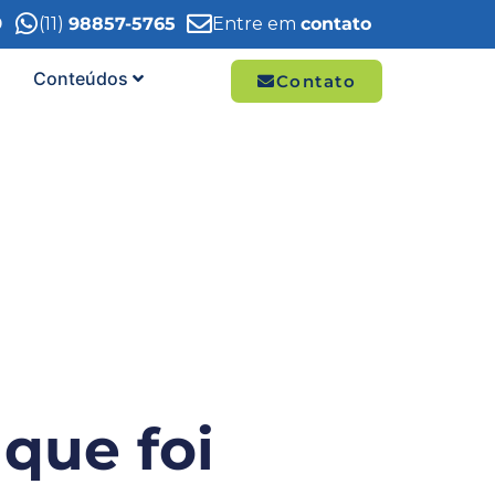
9
(11)
98857-5765
Entre em
contato
Conteúdos
Contato
 que foi