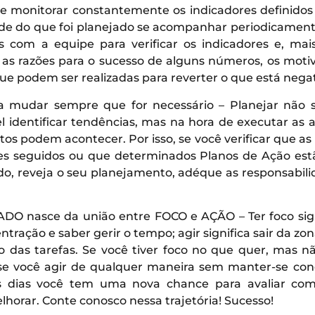
de monitorar constantemente os indicadores definido
de do que foi planejado se acompanhar periodicamente
is com a equipe para verificar os indicadores e, mai
 as razões para o sucesso de alguns números, os moti
ue podem ser realizadas para reverter o que está negat
ra mudar sempre que for necessário – Planejar não si
el identificar tendências, mas na hora de executar as
tos podem acontecer. Por isso, se você verificar que 
es seguidos ou que determinados Planos de Ação es
ado, reveja o seu planejamento, adéque as responsabil
DO nasce da união entre FOCO e AÇÃO – Ter foco signi
ração e saber gerir o tempo; agir significa sair da zo
 das tarefas. Se você tiver foco no que quer, mas n
e você agir de qualquer maneira sem manter-se con
s dias você tem uma nova chance para avaliar co
horar. Conte conosco nessa trajetória! Sucesso!