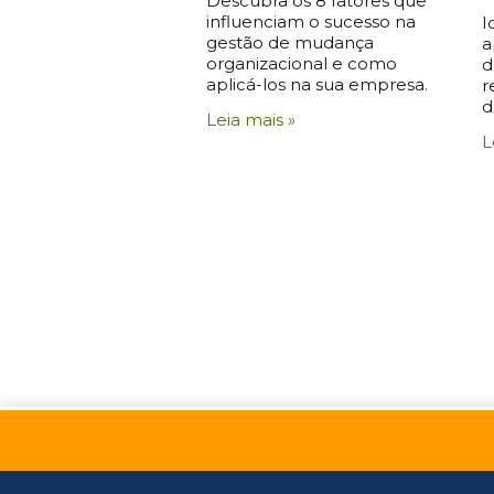
Descubra os 8 fatores que
influenciam o sucesso na
I
gestão de mudança
a
organizacional e como
d
aplicá-los na sua empresa.
r
d
Leia mais »
L