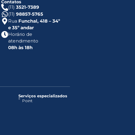
Contatos
(11)
3521-7389
(11)
98857-5765
Rua
Funchal, 418 – 34º
e 35º andar
Horário de
atendimento
08h às 18h
Serviços especializados
Point