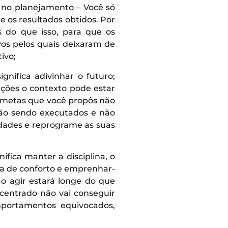
s no planejamento – Você só
 os resultados obtidos. Por
s do que isso, para que os
vos pelos quais deixaram de
ivo;
gnifica adivinhar o futuro;
 ações o contexto pode estar
as metas que você propôs não
tão sendo executados e não
idades e reprograme as suas
fica manter a disciplina, o
na de conforto e emprenhar-
ão agir estará longe do que
centrado não vai conseguir
mportamentos equivocados,