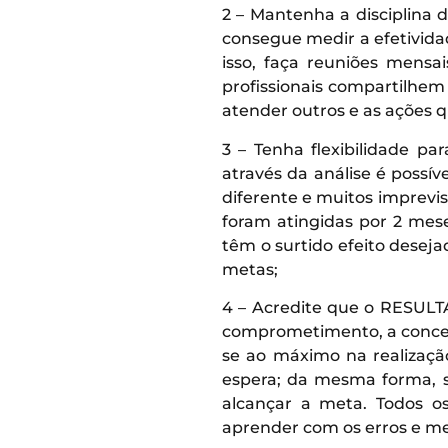
2 – Mantenha a disciplina 
consegue medir a efetivida
isso, faça reuniões mensa
profissionais compartilhem
atender outros e as ações q
3 – Tenha flexibilidade pa
através da análise é possív
diferente e muitos imprevis
foram atingidas por 2 mes
têm o surtido efeito desej
metas;
4 – Acredite que o RESULTA
comprometimento, a concent
se ao máximo na realização
espera; da mesma forma, s
alcançar a meta. Todos o
aprender com os erros e mel